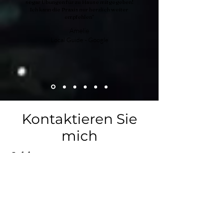
sogar Übungen für zu Hause mitgegeben!
Ich kann die Praxis nur herzlich weiter
empfehlen"
Amelie
Local Guide - Google
Kontaktieren Sie
mich
Addresse
Soma Care - Praxis für Osteopathie
Marios Skordas
Wolfratshauser Straße 246