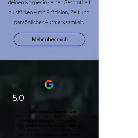
deinen Körper in seiner Gesamtheit
zu stärken – mit Präzision, Zeit und
persönlicher Aufmerksamkeit.
Mehr über mich
5.0
"Ich hatte schon seit längerer Zeit
Rückenschmerzen und habe schon nach
zwei Behandlungen einen großen
Unterschied gemerkt. Herr Skordas hat
sich wirklich viel Zeit genommen, mich
gründlich zu untersuchen, und hat mir