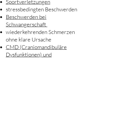
Sportverletzungen
stressbedingten Beschwerden
Beschwerden bei
Schwangerschaft
wiederkehrenden Schmerzen
ohne klare Ursache
CMD (Craniomandibuläre
Dysfunktionen) und
Kieferbeschwerden
​Beschwerden bei
Schwangerschaft
​Golfer- und Tennisarm
(Epicondylitis humeri ulnaris bzw.
radialis)
Chronisches
Erschöpfungssyndrom
(Myalgische Enzephalomyelitis -